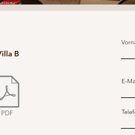
Vor
illa B
E-Ma
Tele